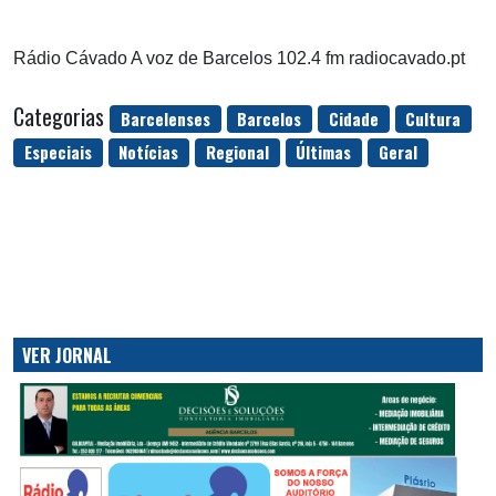
Rádio Cávado A voz de Barcelos 102.4 fm radiocavado.pt
Categorias
Barcelenses
Barcelos
Cidade
Cultura
Especiais
Notícias
Regional
Últimas
Geral
VER JORNAL