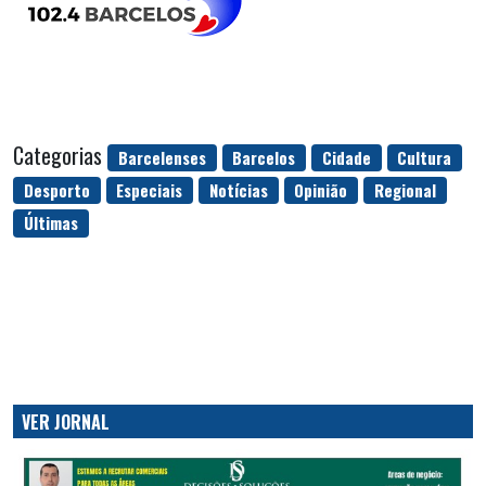
Categorias
Barcelenses
Barcelos
Cidade
Cultura
Desporto
Especiais
Notícias
Opinião
Regional
Últimas
VER JORNAL