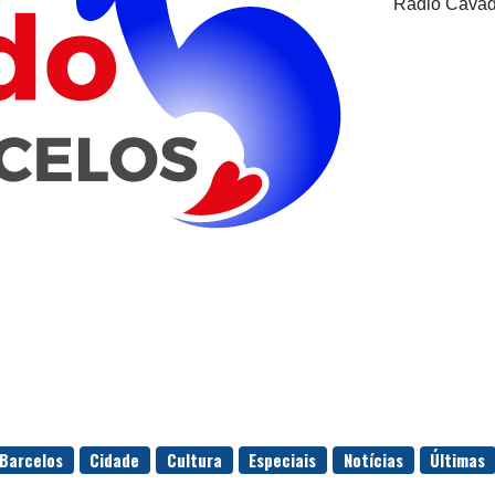
Rádio Cávad
Barcelos
Cidade
Cultura
Especiais
Notícias
Últimas