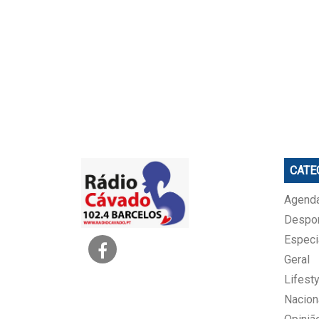
CATE
Agenda
Despo
Especi
Geral
Lifesty
Nacion