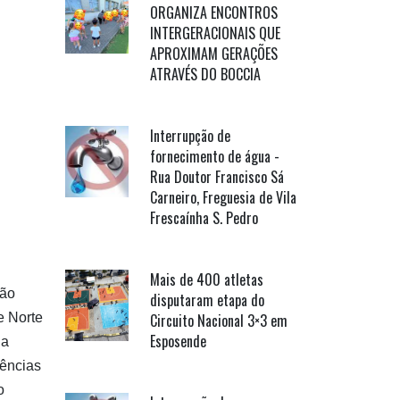
ORGANIZA ENCONTROS
INTERGERACIONAIS QUE
APROXIMAM GERAÇÕES
ATRAVÉS DO BOCCIA
Interrupção de
fornecimento de água -
Rua Doutor Francisco Sá
Carneiro, Freguesia de Vila
Frescaínha S. Pedro
Mais de 400 atletas
ção
disputaram etapa do
e Norte
Circuito Nacional 3×3 em
Esposende
 a
ências
o