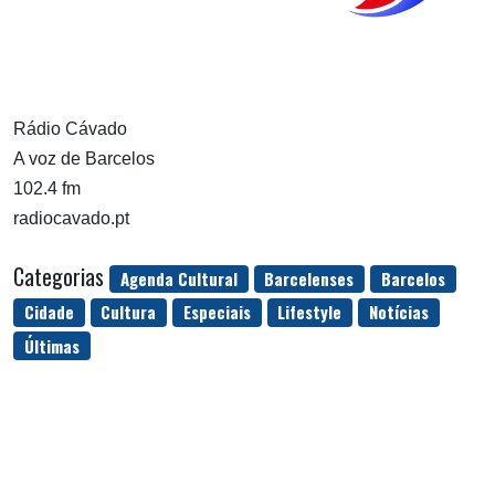
Rádio Cávado
A voz de Barcelos
102.4 fm
radiocavado.pt
Categorias
Agenda Cultural
Barcelenses
Barcelos
Cidade
Cultura
Especiais
Lifestyle
Notícias
Últimas