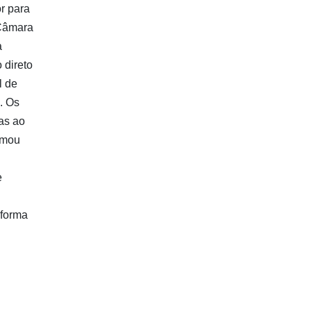
r para
 Câmara
a
 direto
l de
. Os
as ao
rmou
e
 forma