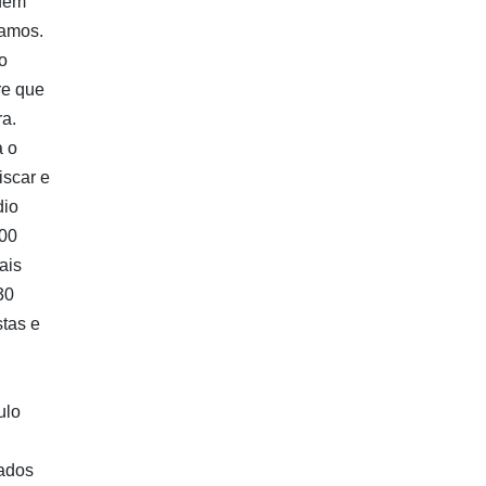
ndem
namos.
o
re que
ra.
a o
iscar e
dio
200
ais
30
stas e
ulo
sados