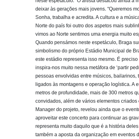
neste espetáculo.” O artista destacou ainda a
deixar às gerações mais jovens. “Queremos mo
Sonha, trabalha e acredita. A cultura e a mús
Norte do país foi outro dos aspetos mais subli
vimos ao Norte sentimos uma energia muito espe
Quando pensámos neste espetáculo, Braga surg
simbolismo do próprio Estádio Municipal de Br
este estádio representa isso mesmo. É preciso 
inspira-nos muito nessa metáfora de ‘partir pe
pessoas envolvidas entre músicos, bailarinos, 
ligados às montagens e operação logística. A e
metros de profundidade, mais de 300 metros qua
convidados, além de vários elementos criados
Manager do projeto, revelou ainda que o even
aproveitar este concerto para continuar as gr
representa muito daquilo que é a história del
também a aposta da organização em eventos d