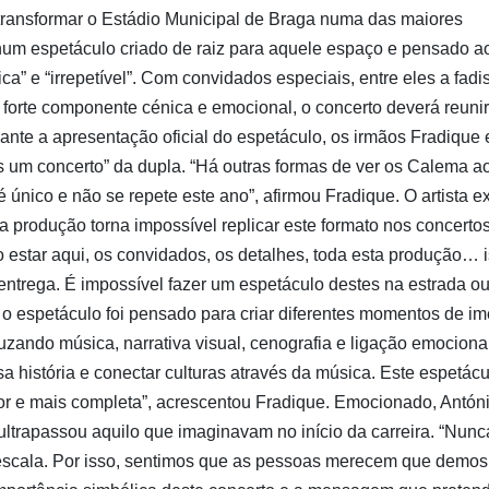
ransformar o Estádio Municipal de Braga numa das maiores
num espetáculo criado de raiz para aquele espaço e pensado a
a” e “irrepetível”. Com convidados especiais, entre eles a fadi
orte componente cénica e emocional, o concerto deverá reunir
ante a apresentação oficial do espetáculo, os irmãos Fradique 
s um concerto” da dupla. “Há outras formas de ver os Calema a
 único e não se repete este ano”, afirmou Fradique. O artista e
da produção torna impossível replicar este formato nos concerto
 estar aqui, os convidados, os detalhes, toda esta produção… i
 entrega. É impossível fazer um espetáculo destes na estrada o
 o espetáculo foi pensado para criar diferentes momentos de i
ruzando música, narrativa visual, cenografia e ligação emociona
 história e conectar culturas através da música. Este espetácu
or e mais completa”, acrescentou Fradique. Emocionado, Antón
ltrapassou aquilo que imaginavam no início da carreira. “Nunc
escala. Por isso, sentimos que as pessoas merecem que demos