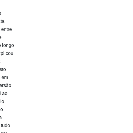
o
sta
 entre
e
o longo
xplicou
s
sto
u em
mersão
l ao
lo
io
a
 tudo