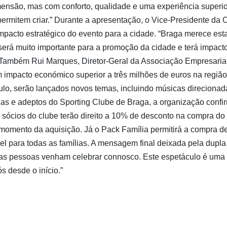
mensão, mas com conforto, qualidade e uma experiência superio
permitem criar.” Durante a apresentação, o Vice-Presidente da
impacto estratégico do evento para a cidade. “Braga merece est
erá muito importante para a promoção da cidade e terá impacto
.” Também Rui Marques, Diretor-Geral da Associação Empresaria
m impacto económico superior a três milhões de euros na região
lo, serão lançados novos temas, incluindo músicas direcionad
ias e adeptos do Sporting Clube de Braga, a organização confi
 sócios do clube terão direito a 10% de desconto na compra do
o momento da aquisição. Já o Pack Família permitirá a compra d
el para todas as famílias. A mensagem final deixada pela dupla
 as pessoas venham celebrar connosco. Este espetáculo é uma
s desde o início.”