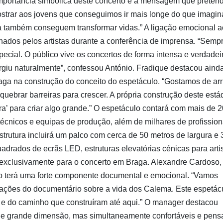
 importância simbólica deste concerto e a mensagem que prete
strar aos jovens que conseguimos ir mais longe do que imagi
ica também conseguem transformar vidas.” A ligação emocional a
nhados pelos artistas durante a conferência de imprensa. “Semp
cial. O público vive os concertos de forma intensa e verdadei
iu naturalmente”, confessou António. Fradique destacou aind
aga na construção do conceito do espetáculo. “Gostamos de arr
quebrar barreiras para crescer. A própria construção deste está
dra’ para criar algo grande.” O espetáculo contará com mais de 
técnicos e equipas de produção, além de milhares de profission
strutura incluirá um palco com cerca de 50 metros de largura e 
drados de ecrãs LED, estruturas elevatórias cénicas para arti
 exclusivamente para o concerto em Braga. Alexandre Cardoso,
to terá uma forte componente documental e emocional. “Vamos
avações do documentário sobre a vida dos Calema. Este espetác
es e do caminho que construíram até aqui.” O manager destacou
e grande dimensão, mas simultaneamente confortáveis e pen