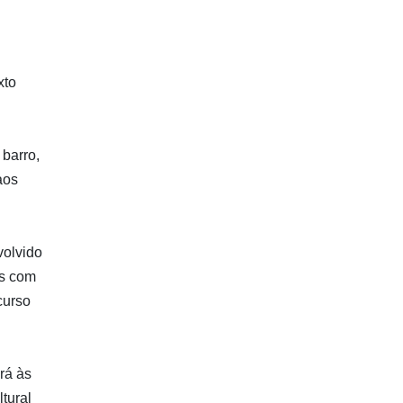
xto
 barro,
aos
volvido
os com
curso
rá às
ltural