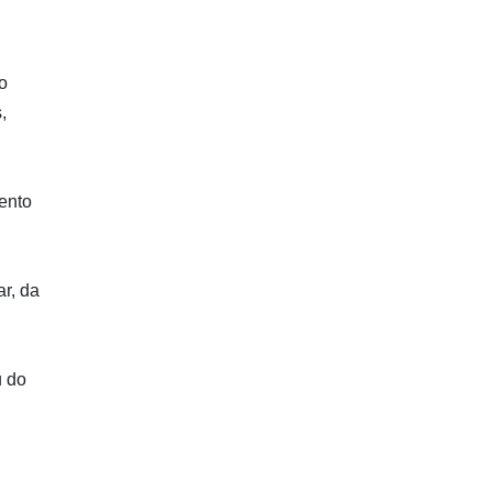
o
,
ento
r, da
 do