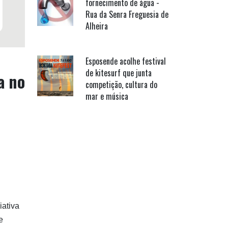
fornecimento de água -
Rua da Senra Freguesia de
Alheira
Esposende acolhe festival
de kitesurf que junta
a no
competição, cultura do
mar e música
iativa
e