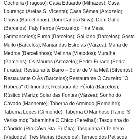
Cocheira (Fragoso); Casa Eduardo (Milhazes); Casa
Lourenço (Areias S. Vicente); Casa Sêmea (Arcozelo);
Chuva (Barcelinhos); Dom Carlos (Silva); Dom Gallo
(Barcelos); Faty Ferros (Arcozelo); Fina Mesa
(Grimancelos); Furna (Barcelos); Galliano (Barcelos); Gosto
Muito (Barcelos); Manjar das Estrelas (Várzea); Maria de
Medros (Barcelinhos); Melinha (Viatodos); Muralha
(Barcelos); Os Mouros (Arcozelo); Pedra Furada (Pedra
Furada); Restaurante Barro – Solar de Vila Meã (Silveiros);
Restaurante O Ás (Barcelos); Restaurante O Cruzeiro "O
Rabeca" (Gilmonde); Restaurante Pérola (Barcelos);
Rústico (Mariz); Solar das Fontes (Várzea); Sonho do
Cávado (Manhente); Taberna do Armindo (Remelhe);
Taberna Lopes (Gilmonde); Taberna O Manhoso (Tamel S.
Veríssimo); Taberninha O Chico (Perelhal); Tasquinha do
Cândido (Rio Côvo Sta. Eulália); Tasquinha O Telheiro
(Viatodos); Três Marias (Barcelos); Terraço dos Petiscos