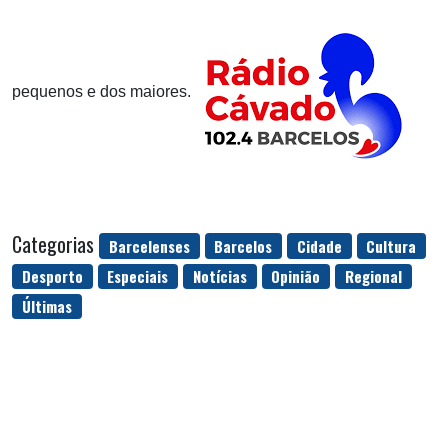
pequenos e dos maiores.
Categorias
Barcelenses
Barcelos
Cidade
Cultura
Desporto
Especiais
Notícias
Opinião
Regional
Últimas