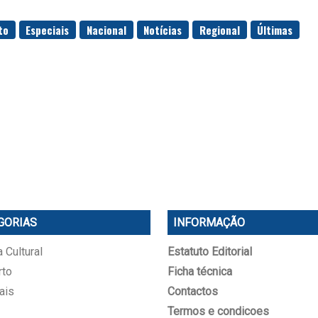
to
Especiais
Nacional
Notícias
Regional
Últimas
GORIAS
INFORMAÇÃO
 Cultural
Estatuto Editorial
rto
Ficha técnica
ais
Contactos
Termos e condicoes