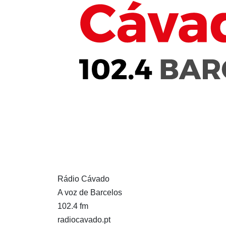
Rádio Cávado
A voz de Barcelos
102.4 fm
radiocavado.pt