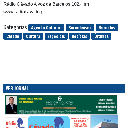
Rádio Cávado A voz de Barcelos 102.4 fm
www.radiocavado.pt
Categorias
Agenda Cultural
Barcelenses
Barcelos
Cidade
Cultura
Especiais
Notícias
Últimas
VER JORNAL