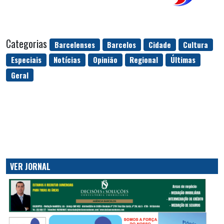
Categorias
Barcelenses
Barcelos
Cidade
Cultura
Especiais
Notícias
Opinião
Regional
Últimas
Geral
VER JORNAL