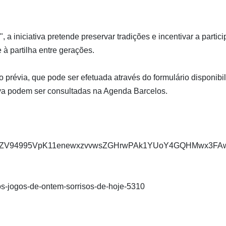
a iniciativa pretende preservar tradições e incentivar a partic
 à partilha entre gerações.
ão prévia, que pode ser efetuada através do formulário disponibi
tiva podem ser consultadas na Agenda Barcelos.
pQLSe0ZV94995VpK11enewxzvvwsZGHrwPAk1YUoY4GQHMwx3FAw
vos-jogos-de-ontem-sorrisos-de-hoje-5310