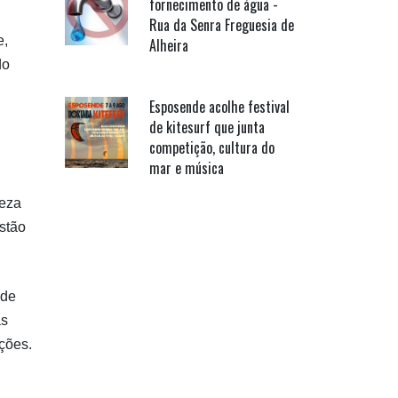
fornecimento de água -
Rua da Senra Freguesia de
e,
Alheira
do
Esposende acolhe festival
de kitesurf que junta
competição, cultura do
mar e música
peza
stão
 de
as
ções.