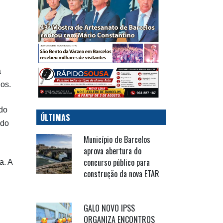
a
os.
 do
ÚLTIMAS
ado
Município de Barcelos
aprova abertura do
concurso público para
a. A
construção da nova ETAR
GALO NOVO IPSS
ORGANIZA ENCONTROS