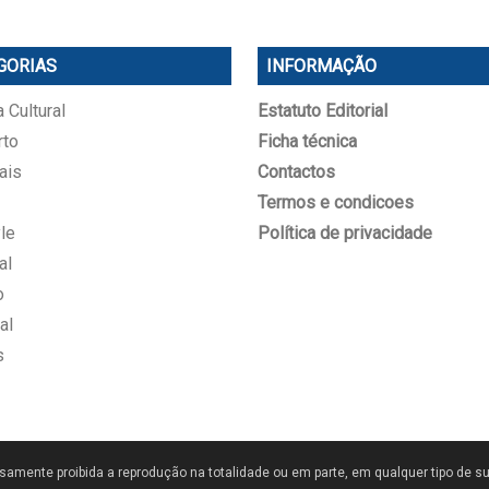
GORIAS
INFORMAÇÃO
 Cultural
Estatuto Editorial
rto
Ficha técnica
ais
Contactos
Termos e condicoes
le
Política de privacidade
al
o
al
s
samente proibida a reprodução na totalidade ou em parte, em qualquer tipo de su