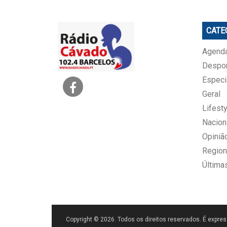
CATE
Agenda
Despo
Especi
Geral
Lifesty
Nacion
Opiniã
Region
Última
Copyright © 2026. Todos os direitos reservados. É expres