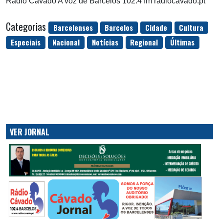
Rádio Cávado A voz de Barcelos 102.4 fm radiocavado.pt
Categorias
Barcelenses
Barcelos
Cidade
Cultura
Especiais
Nacional
Notícias
Regional
Últimas
VER JORNAL