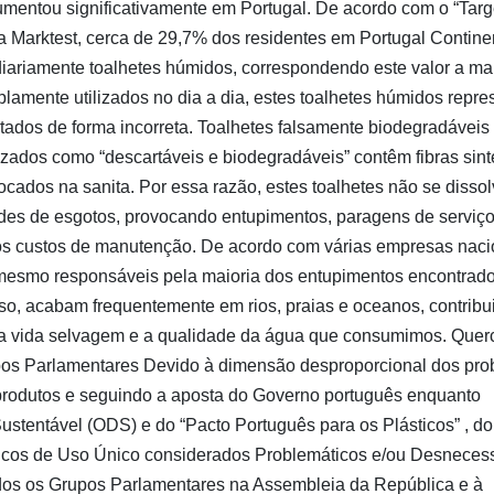
mentou significativamente em Portugal. De acordo com o “Targ
la Marktest, cerca de 29,7% dos residentes em Portugal Contine
 diariamente toalhetes húmidos, correspondendo este valor a ma
lamente utilizados no dia a dia, estes toalhetes húmidos repr
dos de forma incorreta. Toalhetes falsamente biodegradáveis
zados como “descartáveis e biodegradáveis” contêm fibras sint
ados na sanita. Por essa razão, estes toalhetes não se disso
des de esgotos, provocando entupimentos, paragens de serviço
ados custos de manutenção. De acordo com várias empresas naci
 mesmo responsáveis pela maioria dos entupimentos encontrad
so, acabam frequentemente em rios, praias e oceanos, contribu
 a vida selvagem e a qualidade da água que consumimos. Quer
upos Parlamentares Devido à dimensão desproporcional dos pr
produtos e seguindo a aposta do Governo português enquanto
ustentável (ODS) e do “Pacto Português para os Plásticos” , do
sticos de Uso Único considerados Problemáticos e/ou Desnecess
dos os Grupos Parlamentares na Assembleia da República e à