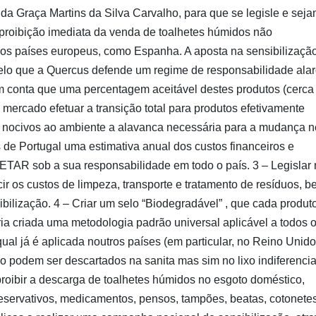
da Graça Martins da Silva Carvalho, para que se legisle e sej
a proibição imediata da venda de toalhetes húmidos não
rios países europeus, como Espanha. A aposta na sensibilizaçã
 pelo que a Quercus defende um regime de responsabilidade ala
em conta que uma percentagem aceitável destes produtos (cerca
mercado efetuar a transição total para produtos efetivamente
s nocivos ao ambiente a alavanca necessária para a mudança n
as de Portugal uma estimativa anual dos custos financeiros e
ETAR sob a sua responsabilidade em todo o país. 3 – Legislar
cir os custos de limpeza, transporte e tratamento de resíduos, 
lização. 4 – Criar um selo “Biodegradável” , que cada produto
eria criada uma metodologia padrão universal aplicável a todos 
qual já é aplicada noutros países (em particular, no Reino Unido
 podem ser descartados na sanita mas sim no lixo indiferencia
 proibir a descarga de toalhetes húmidos no esgoto doméstico,
eservativos, medicamentos, pensos, tampões, beatas, cotonete