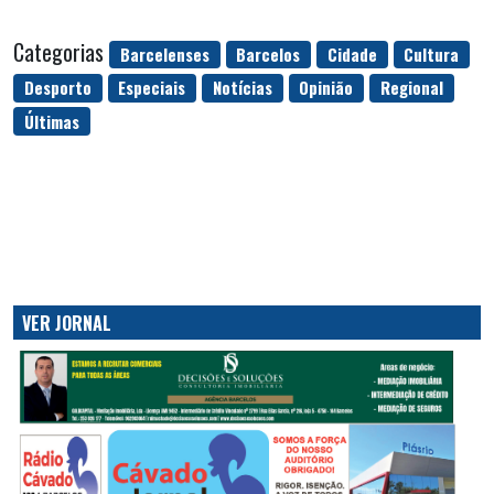
Categorias
Barcelenses
Barcelos
Cidade
Cultura
Desporto
Especiais
Notícias
Opinião
Regional
Últimas
VER JORNAL