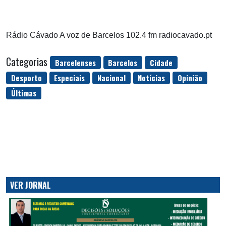
Rádio Cávado A voz de Barcelos 102.4 fm radiocavado.pt
Categorias
Barcelenses
Barcelos
Cidade
Desporto
Especiais
Nacional
Notícias
Opinião
Últimas
VER JORNAL