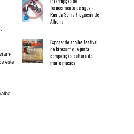
Interrupção de
fornecimento de água -
Rua da Senra Freguesia de
Alheira
e
Esposende acolhe festival
de kitesurf que junta
reiam-
competição, cultura do
mar e música
os este
rvalho