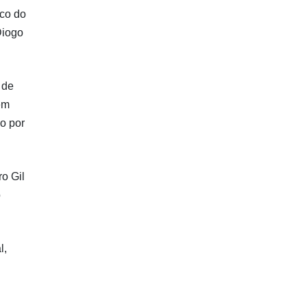
ico do
Diogo
 de
em
do por
o Gil
o
l,