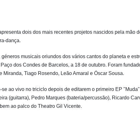
 apresenta dois dos mais recentes projetos nascidos pela mão d
ra-dança.
 géneros musicais oriundos dos vários cantos do planeta e est
o Paço dos Condes de Barcelos, a 18 de outubro. Foram fundad
pe Miranda, Tiago Rosendo, Leão Amaral e Óscar Sousa.
-se ao vivo no triciclo depois de editarem o primeiro EP "Muda"
iveira (guitarra), Pedro Marques (bateria/percussão), Ricardo Ca
obem ao palco do Theatro Gil Vicente.