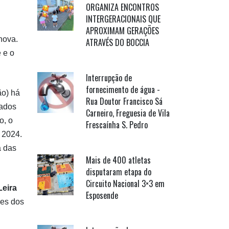
ORGANIZA ENCONTROS
INTERGERACIONAIS QUE
APROXIMAM GERAÇÕES
nova.
ATRAVÉS DO BOCCIA
 e o
Interrupção de
fornecimento de água -
ão) há
Rua Doutor Francisco Sá
tados
Carneiro, Freguesia de Vila
o, o
Frescaínha S. Pedro
e 2024.
a das
Mais de 400 atletas
disputaram etapa do
Circuito Nacional 3×3 em
Leira
Esposende
ões dos