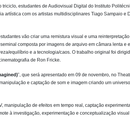
riciclo, estudantes de Audiovisual Digital do Instituto Politécn
 artística com os artistas multidisciplinares Tiago Sampaio e 
estudantes vão criar uma remistura visual e uma reinterpretação
ra seminal composta por imagens de arquivo em câmara lenta e 
za/equilíbrio e a tecnologia/caos. O trabalho original foi dirigi
cinematografia de Ron Fricke.
magined)
", que será apresentado em 09 de novembro, no Theatr
e manipulação e captação de som e imagem criando um univers
AV, manipulação de efeitos em tempo real, captação experimenta
ote à investigação, experimentação e conceptualização visual