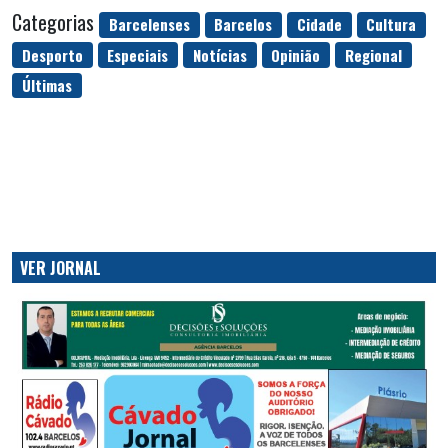
Categorias
Barcelenses
Barcelos
Cidade
Cultura
Desporto
Especiais
Notícias
Opinião
Regional
Últimas
VER JORNAL