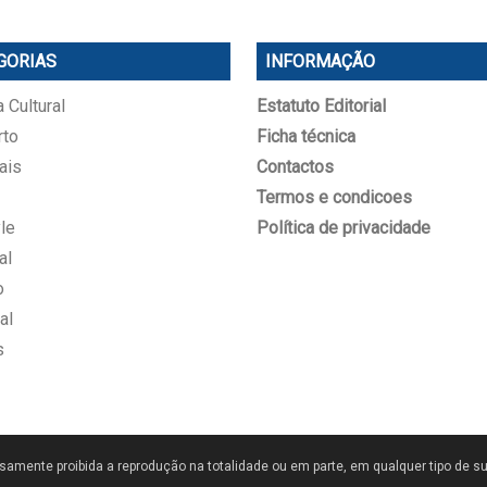
GORIAS
INFORMAÇÃO
 Cultural
Estatuto Editorial
rto
Ficha técnica
ais
Contactos
Termos e condicoes
le
Política de privacidade
al
o
al
s
samente proibida a reprodução na totalidade ou em parte, em qualquer tipo de su