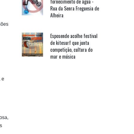
fornecimento de água -
Rua da Senra Freguesia de
Alheira
iões
Esposende acolhe festival
de kitesurf que junta
competição, cultura do
mar e música
 e
osa,
as