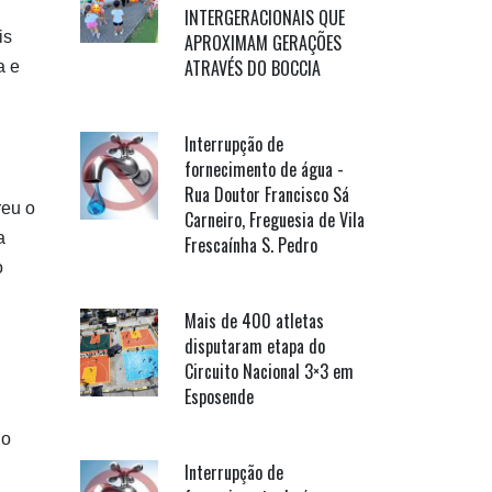
INTERGERACIONAIS QUE
is
APROXIMAM GERAÇÕES
ATRAVÉS DO BOCCIA
a e
Interrupção de
fornecimento de água -
Rua Doutor Francisco Sá
reu o
Carneiro, Freguesia de Vila
a
Frescaínha S. Pedro
o
Mais de 400 atletas
disputaram etapa do
Circuito Nacional 3×3 em
Esposende
do
Interrupção de