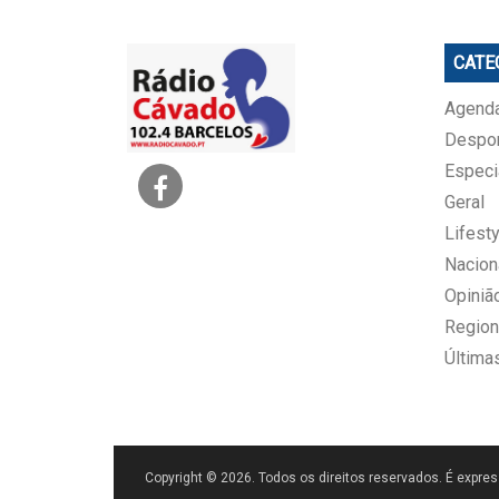
CATE
Agenda
Despo
Especi
Geral
Lifesty
Nacion
Opiniã
Region
Última
Copyright © 2026. Todos os direitos reservados. É expres