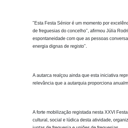
"Esta Festa Sénior é um momento por excelênci
de freguesias do concelho", afirmou Júlia Rod
espontaneidade com que as pessoas conversam
energia dignas de registo".
A autarca realçou ainda que esta iniciativa re
relevância que a autarquia proporciona anualm
A forte mobilização registada nesta XXVI Festa
cultural, social e lúdica desta atividade, orga
juntas de freguesia e uniões de freguesias.