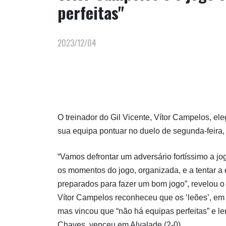
perfeitas"
2023/12/04
O treinador do Gil Vicente, Vítor Campelos, e
sua equipa pontuar no duelo de segunda-feira, c
“Vamos defrontar um adversário fortíssimo a j
os momentos do jogo, organizada, e a tentar a
preparados para fazer um bom jogo”, revelou o
Vítor Campelos reconheceu que os ‘leões’, em i
mas vincou que “não há equipas perfeitas” e 
Chaves, venceu em Alvalade (2-0).