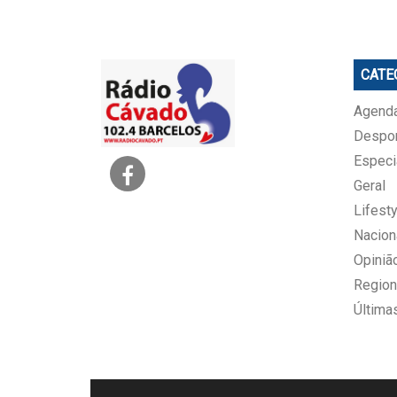
CATE
Agenda
Despo
Especi
Geral
Lifesty
Nacion
Opiniã
Region
Última