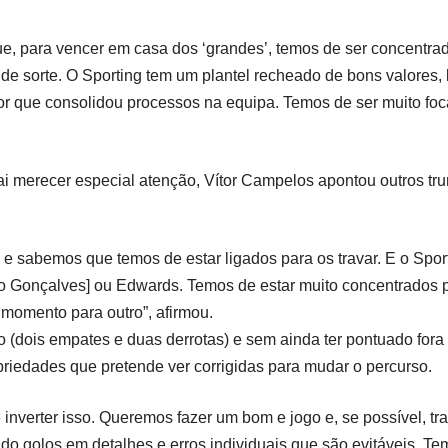
ue, para vencer em casa dos ‘grandes’, temos de ser concentra
 de sorte. O Sporting tem um plantel recheado de bons valores
dor que consolidou processos na equipa. Temos de ser muito foc
 merecer especial atenção, Vítor Campelos apontou outros tru
 e sabemos que temos de estar ligados para os travar. E o Spor
ro Gonçalves] ou Edwards. Temos de estar muito concentrados 
momento para outro”, afirmou.
(dois empates e duas derrotas) e sem ainda ter pontuado fora
riedades que pretende ver corrigidas para mudar o percurso.
nverter isso. Queremos fazer um bom e jogo e, se possível, tr
o golos em detalhes e erros individuais que são evitáveis. Te