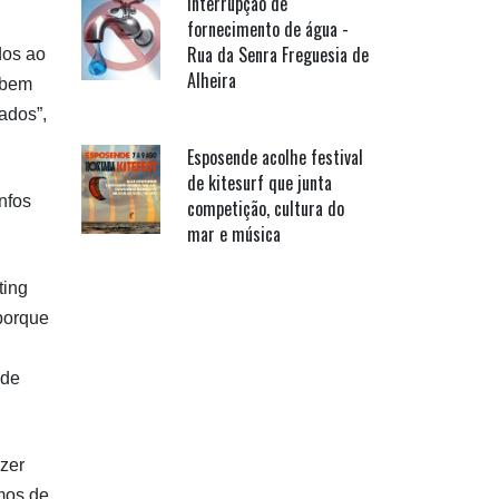
Interrupção de
fornecimento de água -
Rua da Senra Freguesia de
dos ao
Alheira
, bem
ados”,
Esposende acolhe festival
de kitesurf que junta
nfos
competição, cultura do
mar e música
ting
porque
 de
azer
mos de