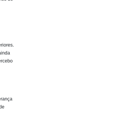
riores.
ainda
ercebo
derança
de