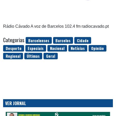
Rádio Cávado A voz de Barcelos 102.4 fm radiocavado.pt
Categorias
Barcelenses
Barcelos
Cidade
Desporto
Especiais
Nacional
Notícias
Opinião
Regional
Últimas
Geral
VER JORNAL