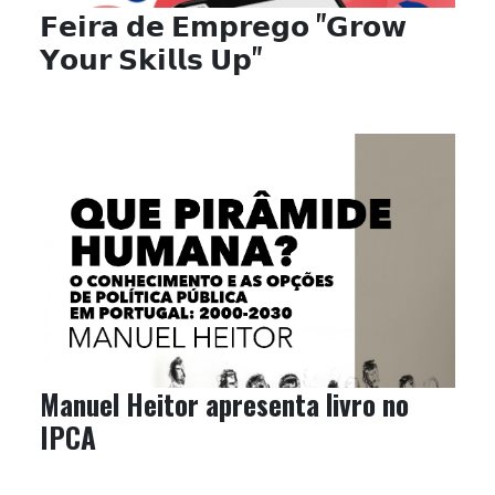
𝗙𝗲𝗶𝗿𝗮 𝗱𝗲 𝗘𝗺𝗽𝗿𝗲𝗴𝗼 "𝗚𝗿𝗼𝘄
𝗬𝗼𝘂𝗿 𝗦𝗸𝗶𝗹𝗹𝘀 𝗨𝗽"
Manuel Heitor apresenta livro no
IPCA