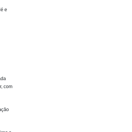
lé e
ada
r, com
tação