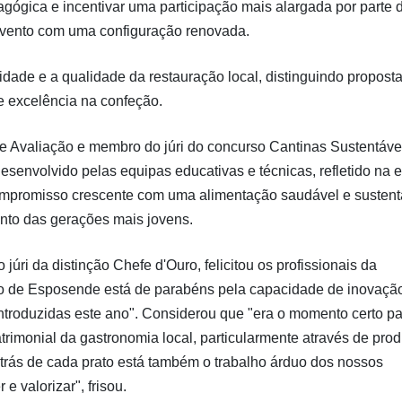
dagógica e incentivar uma participação mais alargada por parte 
evento com uma configuração renovada.
vidade e a qualidade da restauração local, distinguindo propost
e excelência na confeção.
 e Avaliação e membro do júri do concurso Cantinas Sustentáv
esenvolvido pelas equipas educativas e técnicas, refletido na 
ompromisso crescente com uma alimentação saudável e sustent
unto das gerações mais jovens.
júri da distinção Chefe d'Ouro, felicitou os profissionais da
ção de Esposende está de parabéns pela capacidade de inovaçã
ntroduzidas este ano". Considerou que "era o momento certo pa
trimonial da gastronomia local, particularmente através de pro
trás de cada prato está também o trabalho árduo dos nossos
 valorizar", frisou.