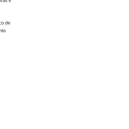
iras e
co de
nto