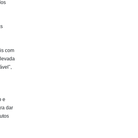
dos
as
eis com
elevada
ável",
o e
ra dar
dutos