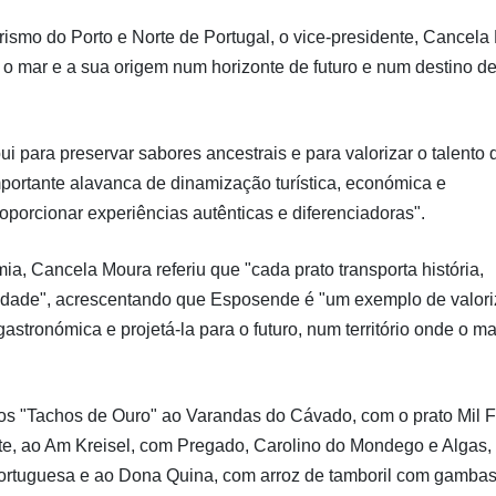
smo do Porto e Norte de Portugal, o vice-presidente, Cancela
o mar e a sua origem num horizonte de futuro e num destino d
ui para preservar sabores ancestrais e para valorizar o talento 
portante alavanca de dinamização turística, económica e
proporcionar experiências autênticas e diferenciadoras".
 Cancela Moura referiu que "cada prato transporta história,
icidade", acrescentando que Esposende é "um exemplo de valor
astronómica e projetá-la para o futuro, num território onde o ma
s os "Tachos de Ouro" ao Varandas do Cávado, com o prato Mil 
e, ao Am Kreisel, com Pregado, Carolino do Mondego e Algas,
rtuguesa e ao Dona Quina, com arroz de tamboril com gambas