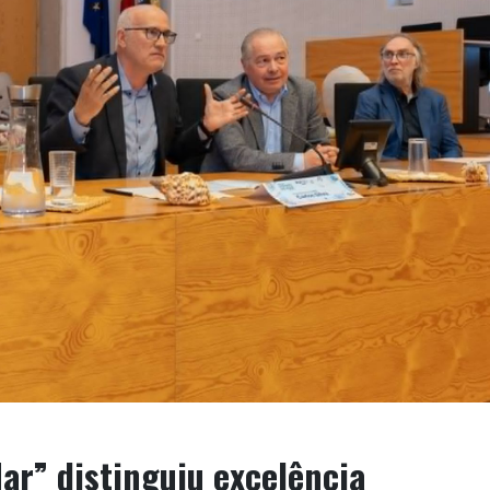
r” distinguiu excelência