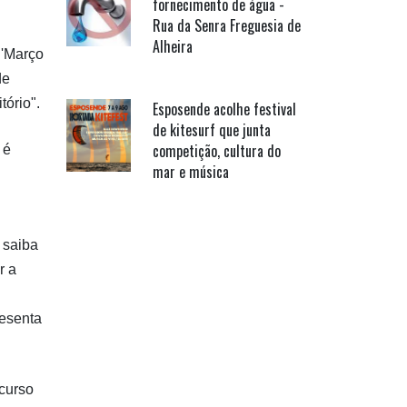
fornecimento de água -
Rua da Senra Freguesia de
Alheira
 'Março
de
tório".
Esposende acolhe festival
de kitesurf que junta
competição, cultura do
 é
mar e música
 saiba
r a
resenta
ncurso