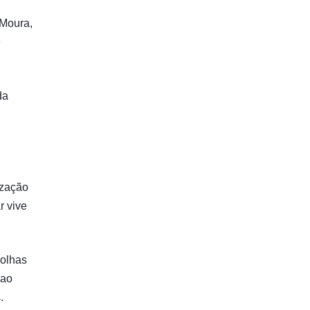
 Moura,
e
da
ização
r vive
Folhas
 ao
.