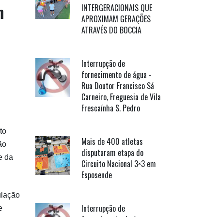
m
INTERGERACIONAIS QUE
APROXIMAM GERAÇÕES
ATRAVÉS DO BOCCIA
Interrupção de
fornecimento de água -
Rua Doutor Francisco Sá
Carneiro, Freguesia de Vila
Frescaínha S. Pedro
to
Mais de 400 atletas
ão
disputaram etapa do
e da
Circuito Nacional 3×3 em
Esposende
ulação
Interrupção de
e